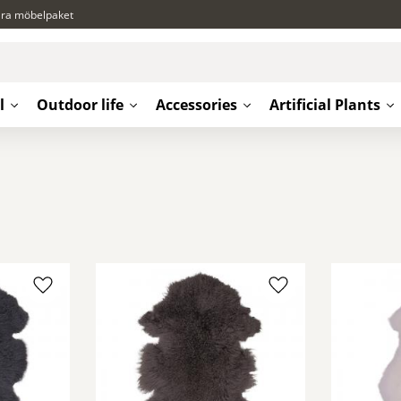
ära möbelpaket
l
Outdoor life
Accessories
Artificial Plants
Add to favorites
Add to favorites