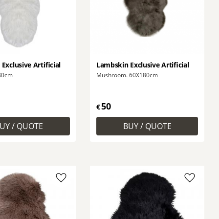
xclusive Artificial
Lambskin Exclusive Artificial
180cm
Mushroom. 60X180cm
50
€
Add to favorites
Add to f