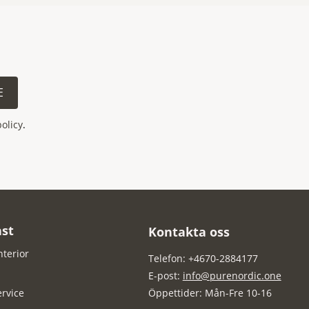
E
policy
.
st
Kontakta oss
nterior
Telefon: +4670-2884177
E-post:
info@purenordic.one
rvice
Öppettider: Mån-Fre 10-16