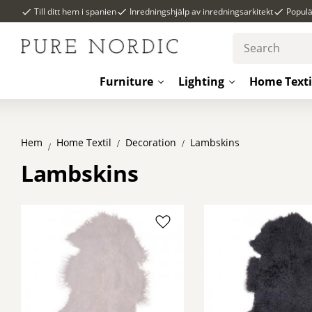
Till ditt hem i spanien
Inredningshjälp av inredningsarkitekt
Popul
Furniture
Lighting
Home Texti
Hem
Decoration
Lambskins
Home Textil
Lambskins
Add to favorites