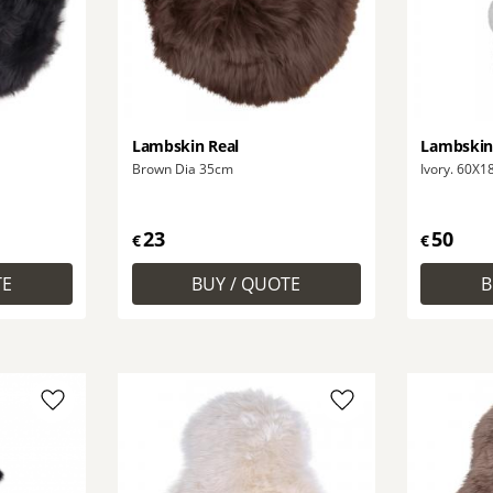
Lambskin Real
Lambskin E
Brown Dia 35cm
Ivory. 60X
23
50
€
€
Add to favorites
Add to favorites