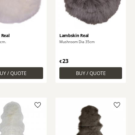
 Real
Lambskin Real
 35cm.
Mushroom Dia 35cm
23
€
Add to favorites
Add to f