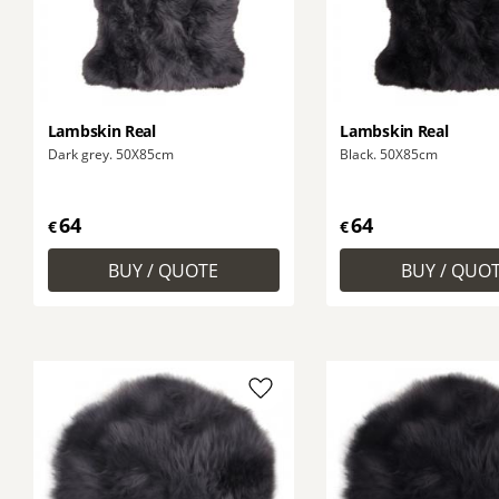
Lambskin Real
Lambskin Real
Dark grey. 50X85cm
Black. 50X85cm
64
64
€
€
Add to favorites