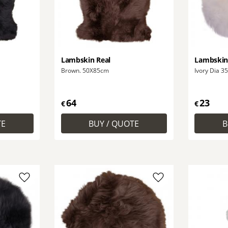
Lambskin Real
Lambskin
Brown. 50X85cm
Ivory Dia
64
23
€
€
Add to favorites
Add to favorites