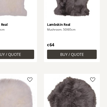
 Real
Lambskin Real
85cm
Mushroom. 50X85cm
64
€
Add to favorites
Add to f