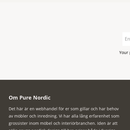
Your 
Om Pure Nordic
Det här är en webhandel för er som gillar och har behov
av möbler och inredning. Vi har alla lång erfarenhet som
grossister inom möbel och interiörbranchen. Iden är att