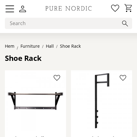
Favorit
Basket
Menu
Hem
Hall
Shoe Rack
Furniture
Shoe Rack
Add to favorites
Add to