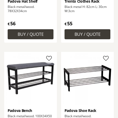
Padova Hat Shelf
Trento Clothes Rack
Black metal/wood.
Black metal H: 82cm L: 30cm
78X32X34cm
W:3cm
56
55
€
€
Add to favorites
Add to
Padova Bench
Padova Shoe Rack
Black metal/wood. 100X34X50
Black metal/wood.