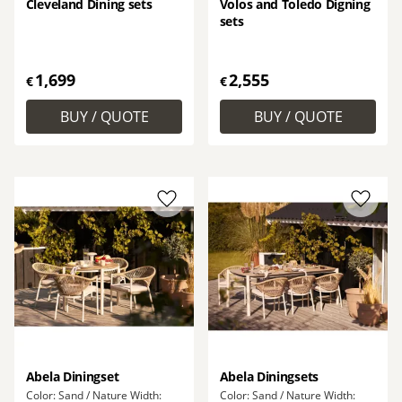
Cleveland Dining sets
Volos and Toledo Digning
sets
1,699
2,555
€
€
Add to favorites
Add to
Abela Diningset
Abela Diningsets
Color: Sand / Nature Width:
Color: Sand / Nature Width: