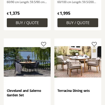
60/90 cm Length: 59.5/90 cm
60/100 cm Length: 59.5/200
Height: 76/74 cm
cm Height: 76/74 cm Net
weight: 48.4 kg Material: Non-
1,375
1,995
wood (PE), Aluminum, PE
€
€
rattan, Polyester
Add to favorites
Add to
Cleveland and Salerno
Terracina Dining sets
Garden Set