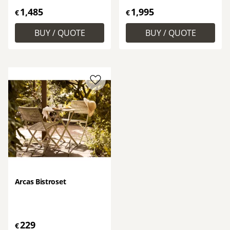
1,485
1,995
€
€
Add to favorites
Arcas Bistroset
229
€