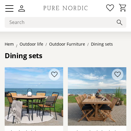
Favorit
Basket
Menu
Hem
Outdoor Furniture
Dining sets
Outdoor life
Dining sets
Add to favorites
Add to