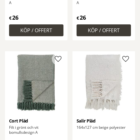
A
A
26
26
€
€
Lägg till i favoriter
Lägg ti
Cort Pläd
Salir Pläd
Filt i grönt och vit
164x127 cm beige polyester
bomullsdesign A