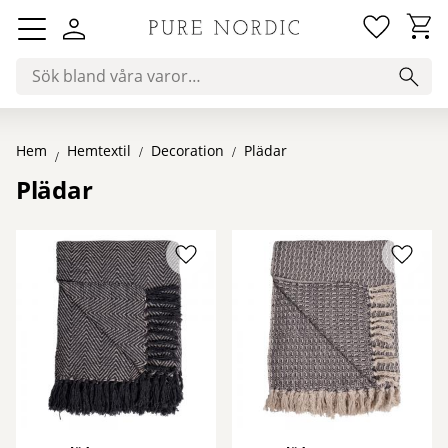
Favorit
Kundv
Meny
Hem
Decoration
Plädar
Hemtextil
Plädar
Lägg till i favoriter
Lägg ti