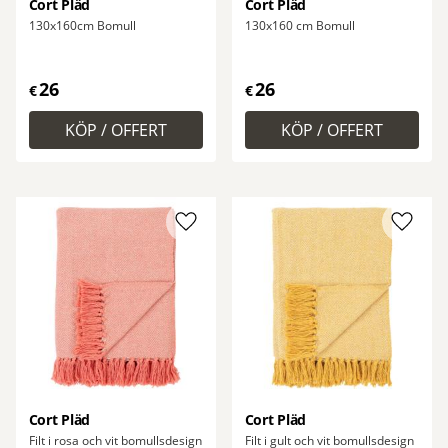
Cort Pläd
Cort Pläd
130x160cm Bomull
130x160 cm Bomull
26
26
€
€
Lägg till i favoriter
Lägg ti
Cort Pläd
Cort Pläd
Filt i rosa och vit bomullsdesign
Filt i gult och vit bomullsdesign