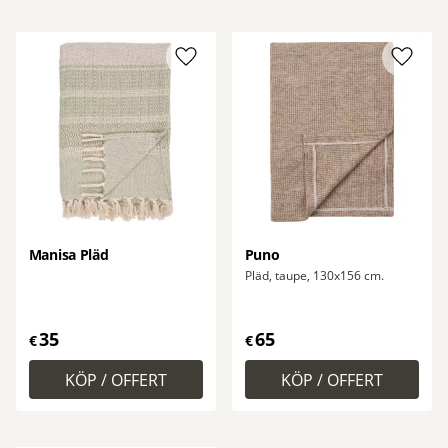
Lägg till i favoriter
Lägg ti
Manisa Pläd
Puno
Pläd, taupe, 130x156 cm.
35
65
€
€