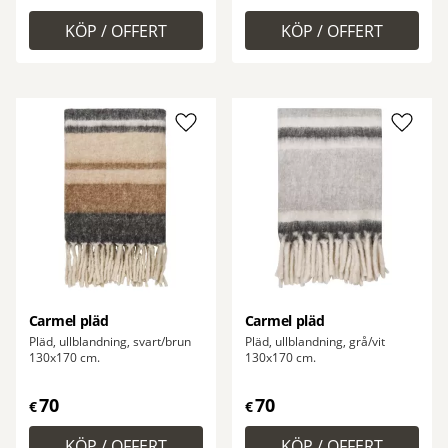
Lägg till i favoriter
Lägg ti
Carmel pläd
Carmel pläd
Pläd, ullblandning, svart/brun
Pläd, ullblandning, grå/vit
130x170 cm.
130x170 cm.
70
70
€
€