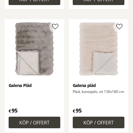
Lägg till i favoriter
Lägg ti
Galena Pläd
Galena pläd
Pläd, konstpäls, vit 130x180 cm
95
95
€
€