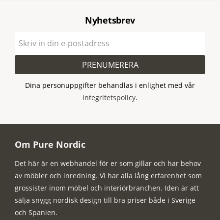
Nyhetsbrev
PRENUMERERA
Dina personuppgifter behandlas i enlighet med vår
integritetspolicy
.
Om Pure Nordic
Det här är en webhandel för er som gillar och har behov
av möbler och inredning. Vi har alla lång erfarenhet som
grossister inom möbel och interiörbranchen. Iden är att
sälja snygg nordisk design till bra priser både i Sverige
och Spanien.