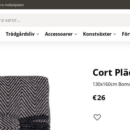
ära möbelpaket
Trädgårdsliv
Accessoarer
Konstväxter
För
Cort Plä
130x160cm Bomu
€
26
Lägg till i favor