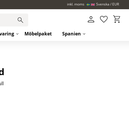
inkl. moms
Svenska
EUR
Kundva
Favoriter
varing
Möbelpaket
Spanien
d
ll
iter