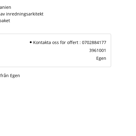
panien
av inredningsarkitekt
paket
Kontakta oss för offert : 0702884177
3961001
Egen
 från Egen