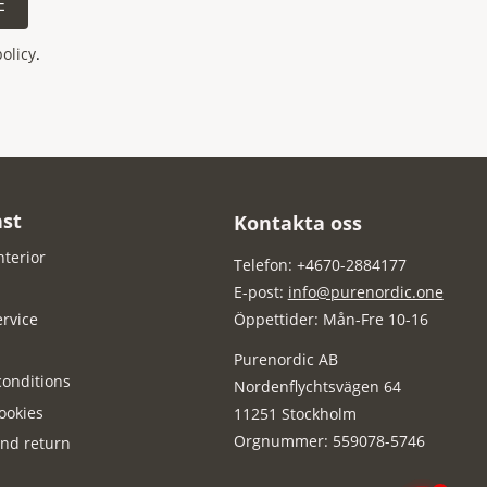
E
policy
.
st
Kontakta oss
nterior
Telefon: +4670-2884177
E-post:
info@purenordic.one
rvice
Öppettider: Mån-Fre 10-16
Purenordic AB
onditions
Nordenflychtsvägen 64
ookies
11251 Stockholm
Orgnummer: 559078-5746
nd return