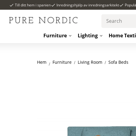
Till ditt hem i spanien
Inredningshjälp av inredningsarkitekt
Popul
Furniture
Lighting
Home Texti
Hem
Living Room
Sofa Beds
Furniture