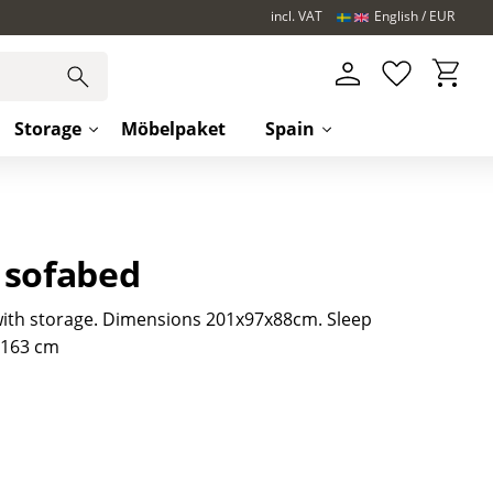
incl. VAT
English
EUR
Basket
Favorites
Storage
Möbelpaket
Spain
 sofabed
with storage. Dimensions 201x97x88cm. Sleep
x163 cm
s