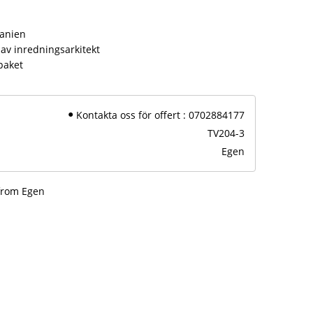
panien
av inredningsarkitekt
paket
Kontakta oss för offert : 0702884177
TV204-3
Egen
from Egen