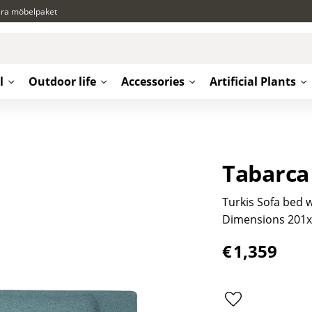
ära möbelpaket
l
Outdoor life
Accessories
Artificial Plants
Tabarca
Turkis Sofa bed 
Dimensions 201
€
1,359
Add to favorite