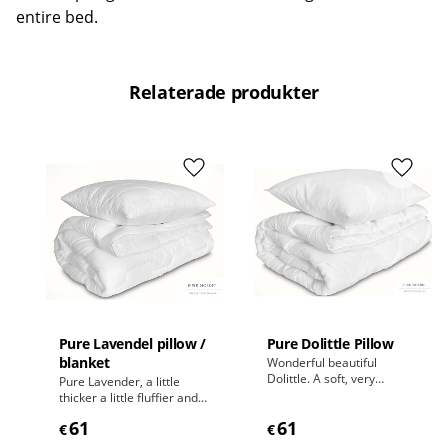
entire bed.
Relaterade produkter
Add to favorites
Add to
Pure Lavendel pillow /
Pure Dolittle Pillow
blanket
Wonderful beautiful
Dolittle. A soft, very
Pure Lavender, a little
comfortable quilted inner
thicker a little fluffier and
pillow 50x60 cm and an
with a huge convenience.
61
61
equally wonderful quilted
€
€
Inner pillow 50x60 cm and
blanket 150x200 cm.
a quilted blanket 150x200