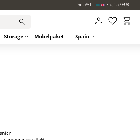
incl. VAT
English
EUR
Basket
Favorites
Storage
Möbelpaket
Spain
s
panien
av inredningsarkitekt