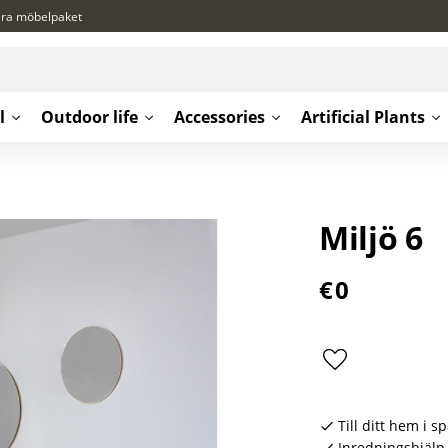
ära möbelpaket
l
Outdoor life
Accessories
Artificial Plants
Miljö 6
€
0
Add to favorite
Till ditt hem i s
Inredningshjälp 