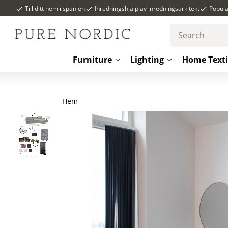
Till ditt hem i spanien
Inredningshjälp av inredningsarkitekt
Popul
Furniture
Lighting
Home Texti
Hem