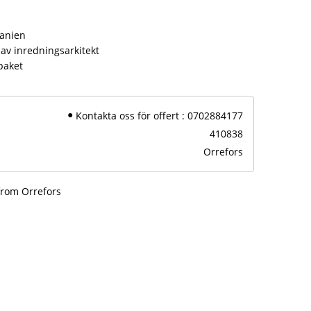
panien
av inredningsarkitekt
paket
Kontakta oss för offert : 0702884177
410838
Orrefors
from Orrefors