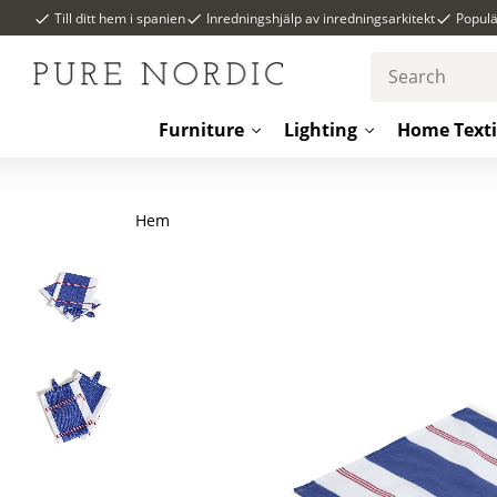
Till ditt hem i spanien
Inredningshjälp av inredningsarkitekt
Popul
Furniture
Lighting
Home Texti
Hem