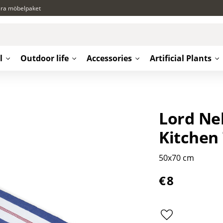
ära möbelpaket
l
Outdoor life
Accessories
Artificial Plants
Lord Nel
Kitchen
50x70 cm
€
8
Add to favorite