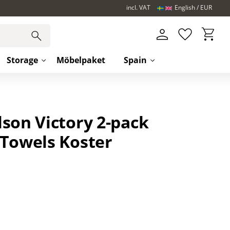
incl. VAT
English
EUR
Basket
Favorites
Storage
Möbelpaket
Spain
son Victory 2-pack
 Towels Koster
s