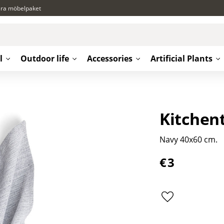
ära möbelpaket
l
Outdoor life
Accessories
Artificial Plants
Kitchen
Navy 40x60 cm.
€
3
Add to favorite