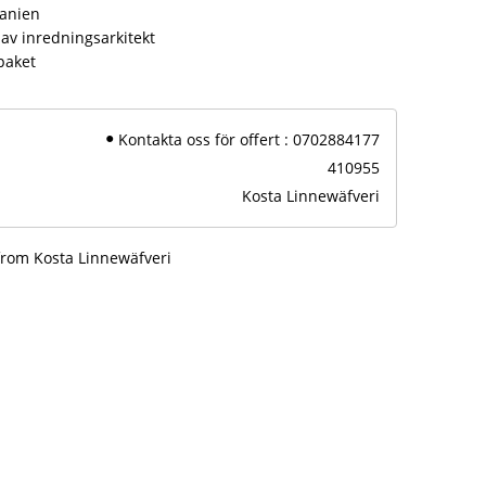
panien
av inredningsarkitekt
paket
Kontakta oss för offert : 0702884177
410955
Kosta Linnewäfveri
from Kosta Linnewäfveri