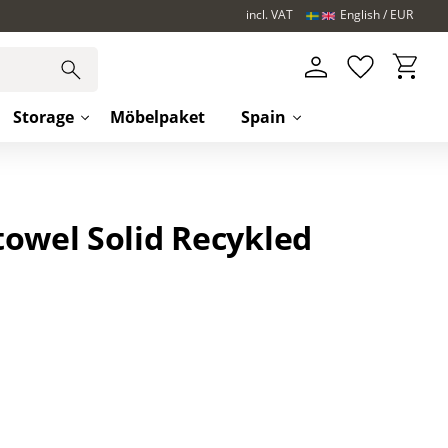
incl. VAT
English
EUR
Basket
Favorites
Storage
Möbelpaket
Spain
towel Solid Recykled
s