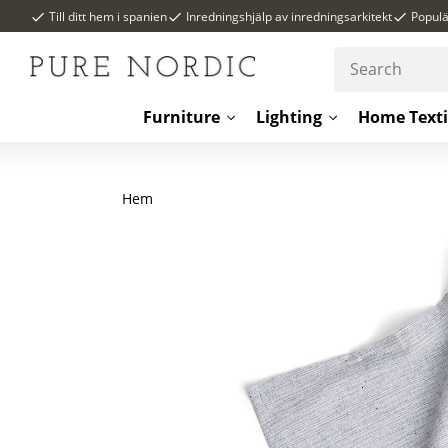
Till ditt hem i spanien
Inredningshjälp av inredningsarkitekt
Popul
Furniture
Lighting
Home Texti
Hem