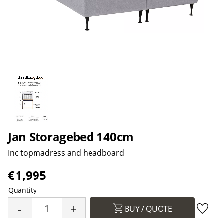
Jan Storagebed 140cm
Inc topmadress and headboard
€
1,995
Quantity
-
+
BUY
Add 