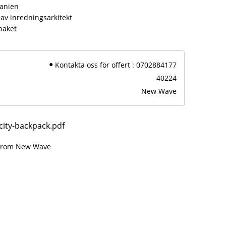
panien
av inredningsarkitekt
paket
Kontakta oss för offert : 0702884177
40224
New Wave
city-backpack.pdf
 from New Wave