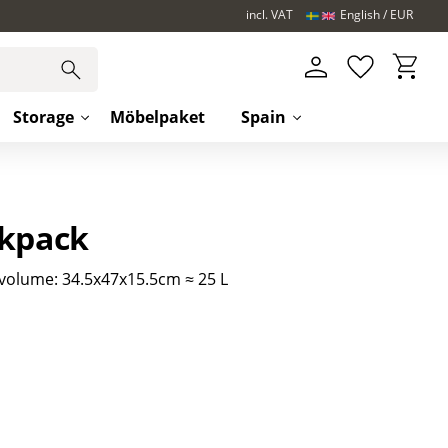
incl. VAT
English
EUR
Basket
Favorites
Storage
Möbelpaket
Spain
ckpack
volume: 34.5x47x15.5cm ≈ 25 L
s