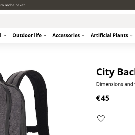
ära möbelpaket
l
Outdoor life
Accessories
Artificial Plants
City Ba
Dimensions and 
€
45
Add to favorite