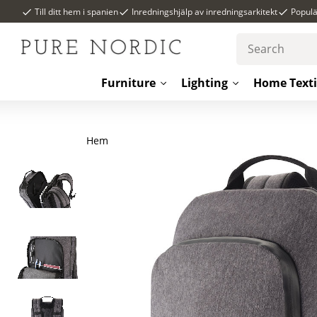
Till ditt hem i spanien
Inredningshjälp av inredningsarkitekt
Popul
Furniture
Lighting
Home Texti
Hem