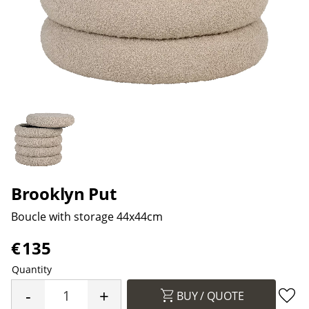
Brooklyn Put
Boucle with storage 44x44cm
€
135
Quantity
-
+
BUY
Add 