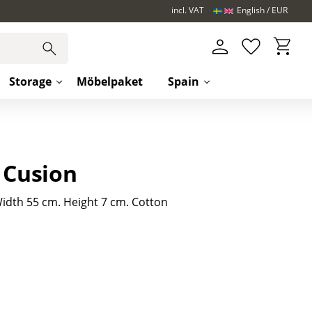
incl. VAT
English
EUR
Basket
Favorites
Storage
Möbelpaket
Spain
 Cusion
idth 55 cm. Height 7 cm. Cotton
s