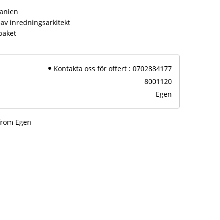
panien
av inredningsarkitekt
paket
Kontakta oss för offert : 0702884177
8001120
Egen
from Egen