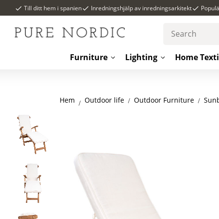
Till ditt hem i spanien
Inredningshjälp av inredningsarkitekt
Popul
Furniture
Lighting
Home Texti
Hem
Outdoor Furniture
Sun
Outdoor life