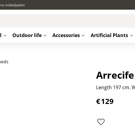
ära möbelpaket
l
Outdoor life
Accessories
Artificial Plants
beds
Arrecife
Length 197 cm. W
€
129
Add to favorite