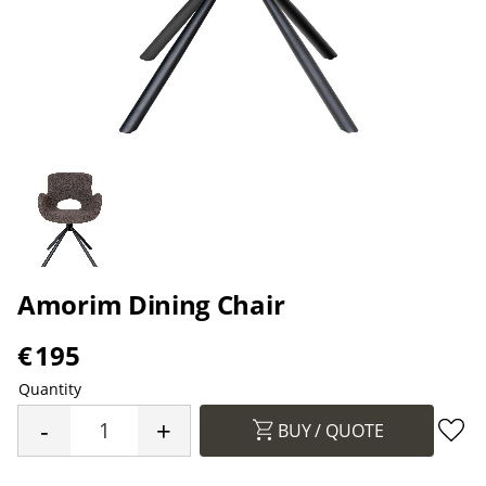
Amorim Dining Chair
€
195
Quantity
-
+
BUY
Add 