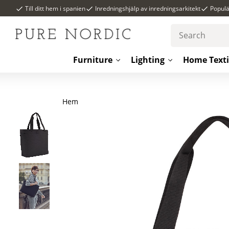
Till ditt hem i spanien
Inredningshjälp av inredningsarkitekt
Popul
Furniture
Lighting
Home Texti
Hem