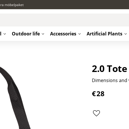
ära möbelpaket
l
Outdoor life
Accessories
Artificial Plants
2.0 Tote
Dimensions and v
€
28
Add to favorite