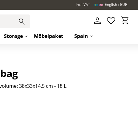
incl. VAT
English
EUR
Basket
Favorites
Storage
Möbelpaket
Spain
 bag
olume: 38x33x14.5 cm - 18 L.​
s