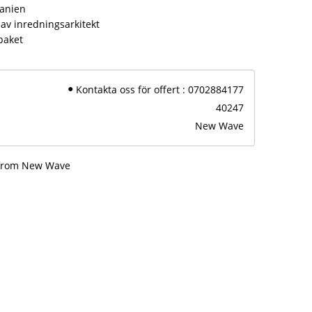
panien
av inredningsarkitekt
paket
Kontakta oss för offert : 0702884177
40247
New Wave
 from New Wave