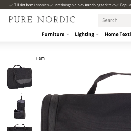
Till ditt hem i spanien
Inredningshjälp av inredningsarkitekt
Popul
Furniture
Lighting
Home Texti
Hem