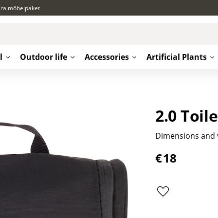
ära möbelpaket
l
Outdoor life
Accessories
Artificial Plants
2.0 Toil
Dimensions and v
€
18
Add to favorite