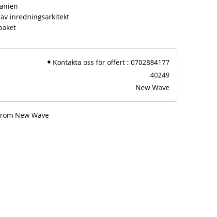
panien
av inredningsarkitekt
paket
Kontakta oss för offert : 0702884177
40249
New Wave
 from New Wave