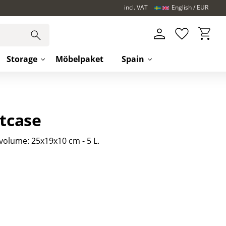
incl. VAT
English
EUR
Basket
Favorites
Storage
Möbelpaket
Spain
etcase
olume: 25x19x10 cm - 5 L.​
s