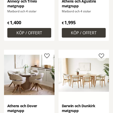
Annecy och Trivio
Athens och Agustins
matgrupp
matgrupp
Matbord och 4 stolar
Matbord och 4 stolar
1,400
1,995
€
€
Lägg till i favoriter
Lägg ti
Athens och Dover
Darwin och Dunkirk
matgrupp
matgrupp