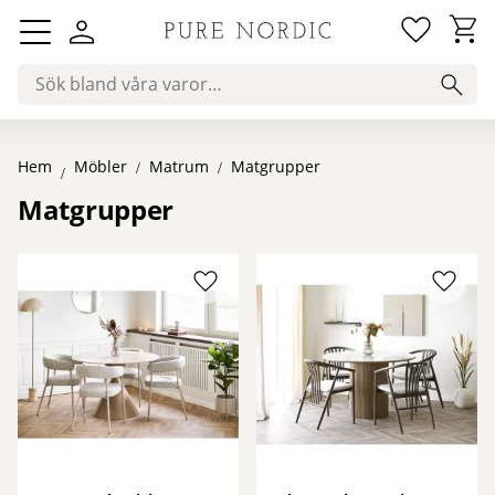
Favorit
Kundv
Meny
Hem
Matrum
Matgrupper
Möbler
Matgrupper
Lägg till i favoriter
Lägg ti