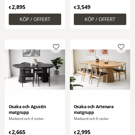
2,895
3,549
€
€
Lägg till i favoriter
Lägg ti
Osaka och Agustin
Osaka och Artenara
matgrupp
matgrupp
Matbord och 4 stolar.
Matbord och 6 stolar
2,665
2,995
€
€