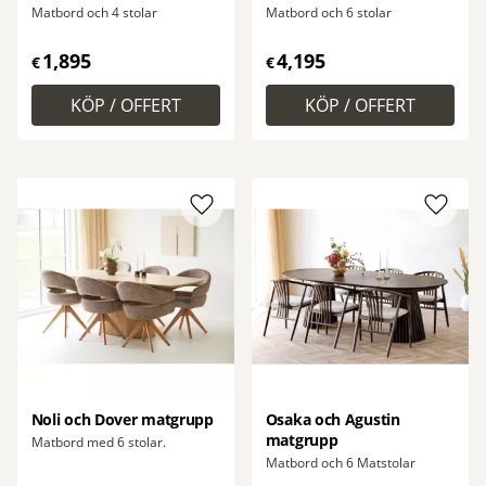
Matbord och 4 stolar
Matbord och 6 stolar
1,895
4,195
€
€
Lägg till i favoriter
Lägg ti
Noli och Dover matgrupp
Osaka och Agustin
matgrupp
Matbord med 6 stolar.
Matbord och 6 Matstolar