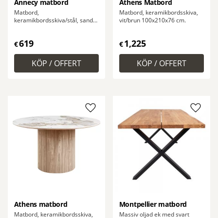
Annecy matbord
Athens Matbord
Matbord,
Matbord, keramikbordsskiva,
keramikbordsskiva/stål, sand
vit/brun 100x210x76 cm.
ø120x76 cm.
619
1,225
€
€
Lägg till i favoriter
Lägg ti
Athens matbord
Montpellier matbord
Matbord, keramikbordsskiva,
Massiv oljad ek med svart