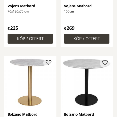
Vojens Matbord
Vojens Matbord
70x120x75 cm
105cm
225
269
€
€
Lägg till i favoriter
Lägg ti
Bolzano Matbord
Bolzano Matbord