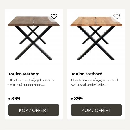
Lägg till i favoriter
Lägg ti
Toulon Matbord
Toulon Matbord
Oljad ek med vågig kant och
Oljad ek med vågig kant med
svart stål underrede.
svart stål underrede.
140x95xh76x4 cm
140x95xh76x4 cm
899
899
€
€