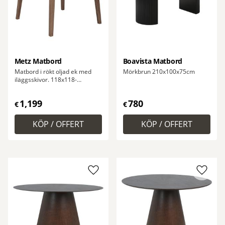
Metz Matbord
Boavista Matbord
Matbord i rökt oljad ek med
Mörkbrun 210x100x75cm
iläggsskivor. 118x118-
158x75cm
1,199
780
€
€
Lägg till i favoriter
Lägg ti