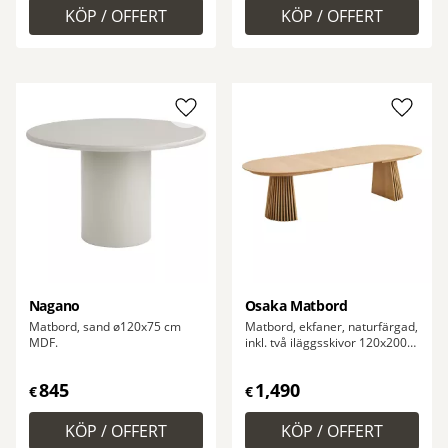
Lägg till i favoriter
Lägg ti
Nagano
Osaka Matbord
Matbord, sand ø120x75 cm
Matbord, ekfaner, naturfärgad,
MDF.
inkl. två iläggsskivor 120x200-
250-300x75 cm
845
1,490
€
€