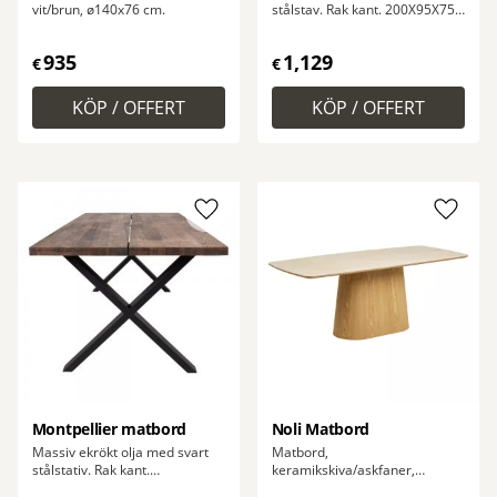
vit/brun, ø140x76 cm.
stålstav. Rak kant. 200X95X75
cm
935
1,129
€
€
Lägg till i favoriter
Lägg ti
Montpellier matbord
Noli Matbord
Massiv ekrökt olja med svart
Matbord,
stålstativ. Rak kant.
keramikskiva/askfaner,
200X95X75cm
travertin-look/naturfärgad