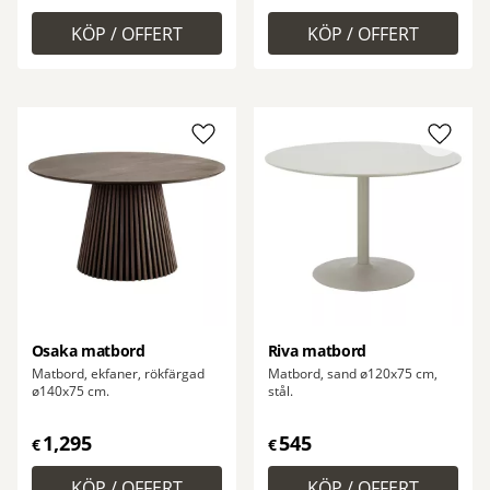
Lägg till i favoriter
Lägg ti
Osaka matbord
Riva matbord
Matbord, ekfaner, rökfärgad
Matbord, sand ø120x75 cm,
ø140x75 cm.
stål.
1,295
545
€
€