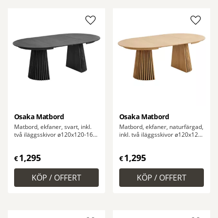
Lägg till i favoriter
Lägg ti
Osaka Matbord
Osaka Matbord
Matbord, ekfaner, svart, inkl.
Matbord, ekfaner, naturfärgad,
två iläggsskivor ø120x120-160-
inkl. två iläggsskivor ø120x120-
200x75 cm
160-200x75 cm
1,295
1,295
€
€