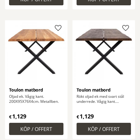
Lägg till i favoriter
Lägg ti
Toulon matbord
Toulon matbord
Oljad ek. Vågig kant.
Rökt oljad ek med svart stål
200X95X76X4cm. Metallben.
underrede. Vågig kant.
200X95X76X4cm
1,129
1,129
€
€