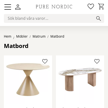
Favorit
Kundv
Meny
Hem
Matrum
Matbord
Möbler
Matbord
Lägg till i favoriter
Lägg ti