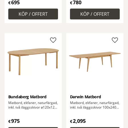
695
780
€
€
Lägg till i favoriter
Lägg ti
Bundaberg Matbord
Darwin Matbord
Matbord, ekfaner, naturfärgad,
Matbord, ekfaner, naturfärgad,
inkl. två iläggsskivor ø120x120-
inkl. två iläggsskivor 100x240-
170-220x75 cm
290-340x75 cm
975
2,095
€
€