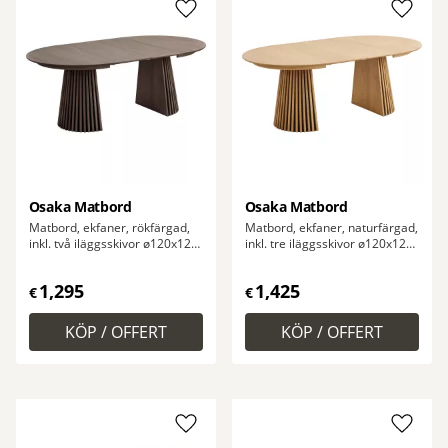
Lägg till i favoriter
Lägg ti
Osaka Matbord
Osaka Matbord
Matbord, ekfaner, rökfärgad,
Matbord, ekfaner, naturfärgad,
inkl. två iläggsskivor ø120x120-
inkl. tre iläggsskivor ø120x120-
160-200x75 cm
160-200-240x75 cm
1,295
1,425
€
€
Lägg till i favoriter
Lägg ti