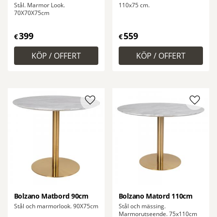
Stål. Marmor Look.
110x75 cm.
70X70X75cm
399
559
€
€
Lägg till i favoriter
Lägg ti
Bolzano Matbord 90cm
Bolzano Matord 110cm
Stål och marmorlook. 90X75cm
Stål och mässing.
Marmorutseende. 75x110cm