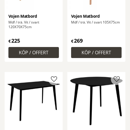
Vojen Matbord
Vojen Matbord
Mdf / trä. Vit / svart
Mdf / trä. Vit / svart 105X75cm
120X70X75cm
225
269
€
€
Lägg till i favoriter
Lägg ti