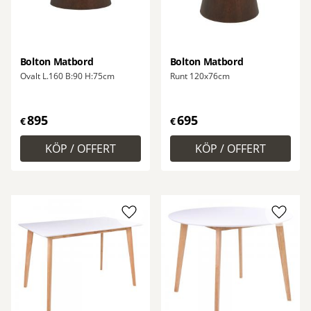
Bolton Matbord
Bolton Matbord
Ovalt L.160 B:90 H:75cm
Runt 120x76cm
895
695
€
€
Lägg till i favoriter
Lägg ti