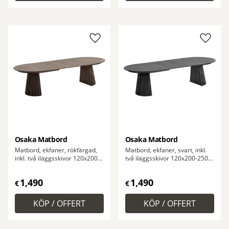
Lägg till i favoriter
Lägg ti
Osaka Matbord
Osaka Matbord
Matbord, ekfaner, rökfärgad,
Matbord, ekfaner, svart, inkl.
inkl. två iläggsskivor 120x200-
två iläggsskivor 120x200-250-
250-300x75 cm
300x75 cm
1,490
1,490
€
€