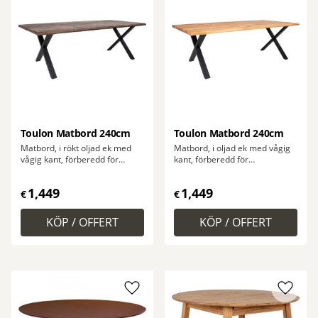
Lägg till i favoriter
Lägg ti
Toulon Matbord 240cm
Toulon Matbord 240cm
Matbord, i rökt oljad ek med
Matbord, i oljad ek med vågig
vågig kant, förberedd för
kant, förberedd för
förlängningsskivor. 95x240x75
förlängningsskivor. 95x240x75
cm.
cm.
1,449
1,449
€
€
Lägg till i favoriter
Lägg ti