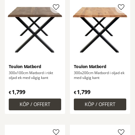
Lägg till i favoriter
Lägg ti
Toulon Matbord
Toulon Matbord
300x100cm Matbord i rökt
300x200cm Matbord i oljad ek
oljad ek med vågig kant
med vågig kant
1,799
1,799
€
€