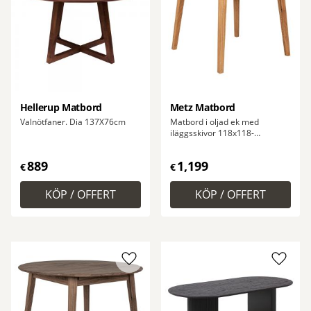
Hellerup Matbord
Metz Matbord
Valnötfaner. Dia 137X76cm
Matbord i oljad ek med
iläggsskivor 118x118-
158x75cm
889
1,199
€
€
Lägg till i favoriter
Lägg ti