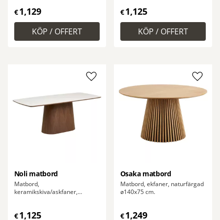
90x200x76 cm.
1,129
1,125
€
€
Lägg till i favoriter
Lägg ti
Noli matbord
Osaka matbord
Matbord,
Matbord, ekfaner, naturfärgad
keramikskiva/askfaner,
ø140x75 cm.
vit/mörkbrun 90x200x76 cm.
1,125
1,249
€
€