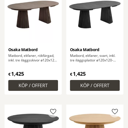
Osaka Matbord
Osaka Matbord
Matbord, ekfaner, rökfärgad,
Matbord, ekfaner, svart, inkl.
inkl. tre iläggsskivor ø120x120-
tre iläggsplattor ø120x120-
160-200-240x75 cm
160-200-240x75 cm
1,425
1,425
€
€
Lägg till i favoriter
Lägg ti