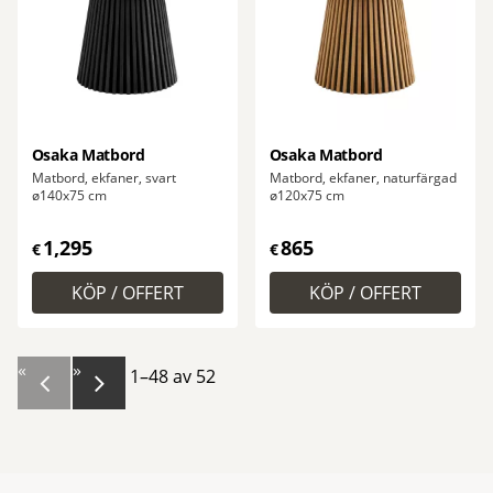
Osaka Matbord
Osaka Matbord
Matbord, ekfaner, svart
Matbord, ekfaner, naturfärgad
ø140x75 cm
ø120x75 cm
1,295
865
€
€
«
»
1–
48
av
52