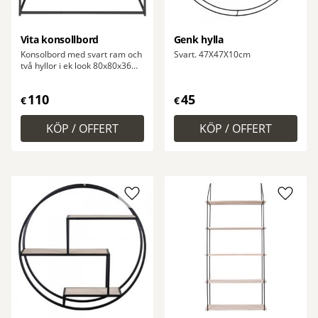
Vita konsollbord
Genk hylla
Konsolbord med svart ram och
Svart. 47X47X10cm
två hyllor i ek look 80x80x36
cm
110
45
€
€
Lägg till i favoriter
Lägg ti