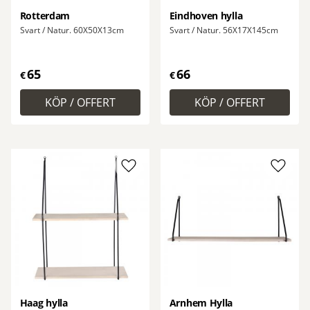
Rotterdam
Eindhoven hylla
Svart / Natur. 60X50X13cm
Svart / Natur. 56X17X145cm
65
66
€
€
Lägg till i favoriter
Lägg ti
Haag hylla
Arnhem Hylla