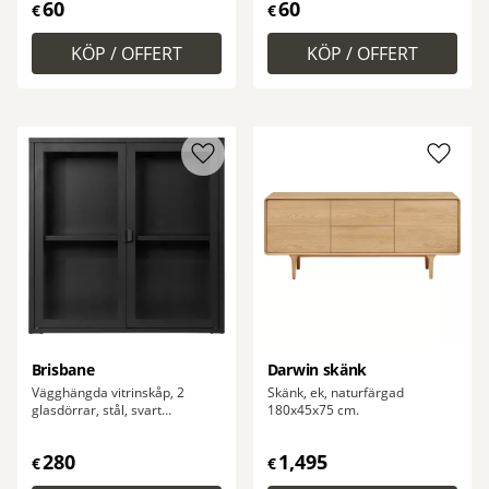
60
60
€
€
Lägg till i favoriter
Lägg ti
Brisbane
Darwin skänk
Vägghängda vitrinskåp, 2
Skänk, ek, naturfärgad
glasdörrar, stål, svart
180x45x75 cm.
80x18x80 cm.
280
1,495
€
€