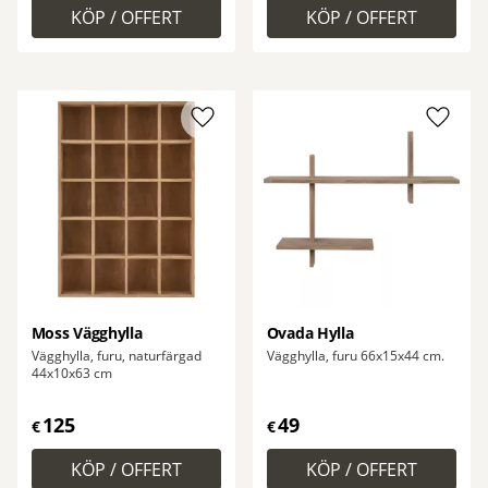
Lägg till i favoriter
Lägg ti
Moss Vägghylla
Ovada Hylla
Vägghylla, furu, naturfärgad
Vägghylla, furu 66x15x44 cm.
44x10x63 cm
125
49
€
€