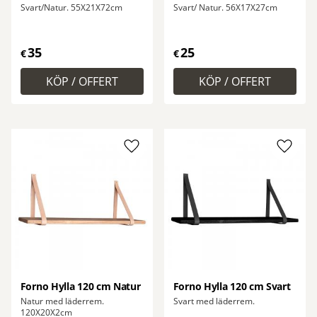
Svart/Natur. 55X21X72cm
Svart/ Natur. 56X17X27cm
35
25
€
€
Lägg till i favoriter
Lägg ti
Forno Hylla 120 cm Natur
Forno Hylla 120 cm Svart
Natur med läderrem.
Svart med läderrem.
120X20X2cm