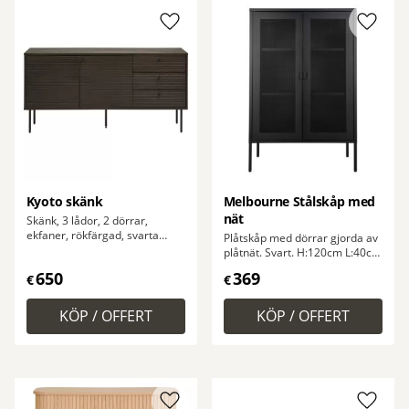
Lägg till i favoriter
Lägg ti
Kyoto skänk
Melbourne Stålskåp med
nät
Skänk, 3 lådor, 2 dörrar,
ekfaner, rökfärgad, svarta
Plåtskåp med dörrar gjorda av
metallben 150x40x74 cm
plåtnät. Svart. H:120cm L:40cm
B:80cm
650
369
€
€