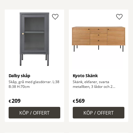
Lägg till i favoriter
Lägg ti
Dalby skåp
Kyoto Skänk
Skåp, grå med glasdörrar. L:38
Skänk, ekfaner, svarta
B:38 H:70cm
metallben, 3 lådor och 2
dörrar, 150x40x74 cm
209
569
€
€