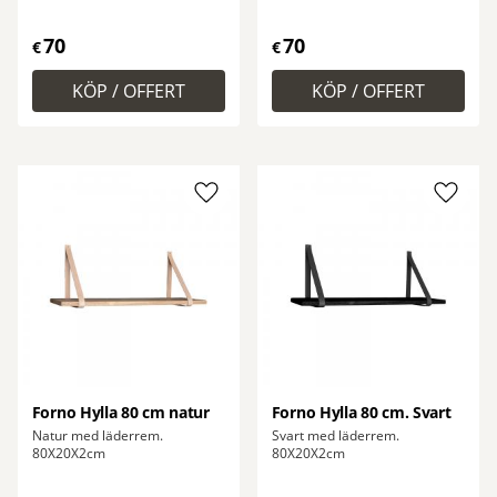
70
70
€
€
Lägg till i favoriter
Lägg ti
Forno Hylla 80 cm natur
Forno Hylla 80 cm. Svart
Natur med läderrem.
Svart med läderrem.
80X20X2cm
80X20X2cm