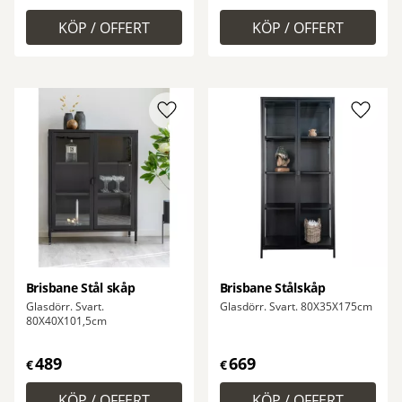
Lägg till i favoriter
Lägg ti
Brisbane Stål skåp
Brisbane Stålskåp
Glasdörr. Svart.
Glasdörr. Svart. 80X35X175cm
80X40X101,5cm
489
669
€
€