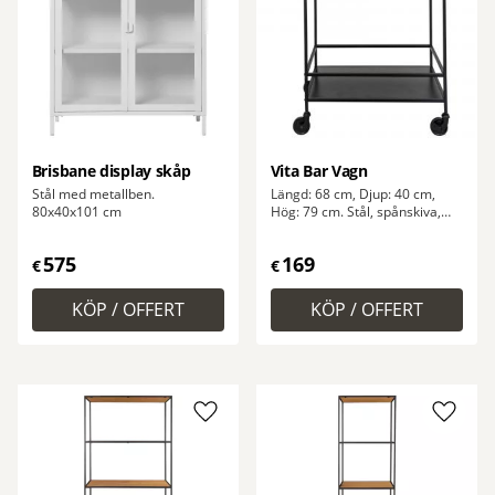
Brisbane display skåp
Vita Bar Vagn
Stål med metallben.
Längd: 68 cm, Djup: 40 cm,
80x40x101 cm
Hög: 79 cm. Stål, spånskiva,
svart melaminfolie.
575
169
€
€
Lägg till i favoriter
Lägg ti