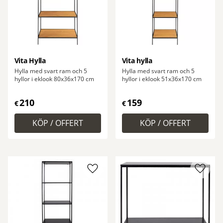
Vita Hylla
Vita hylla
Hylla med svart ram och 5
Hylla med svart ram och 5
hyllor i eklook 80x36x170 cm
hyllor i eklook 51x36x170 cm
210
159
€
€
Lägg till i favoriter
Lägg ti