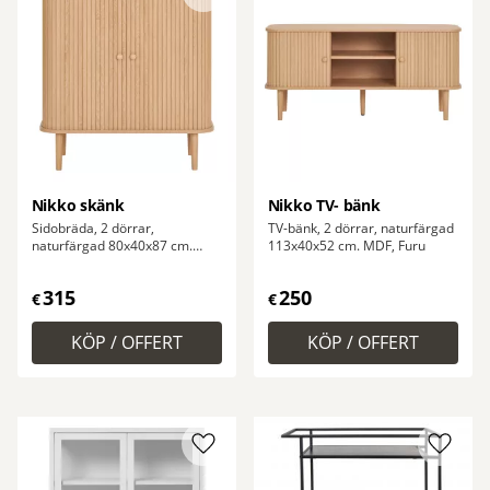
Lägg till i favoriter
Lägg ti
Nikko skänk
Nikko TV- bänk
Sidobräda, 2 dörrar,
TV-bänk, 2 dörrar, naturfärgad
naturfärgad 80x40x87 cm.
113x40x52 cm. MDF, Furu
MDF, furu
315
250
€
€
Lägg till i favoriter
Lägg ti