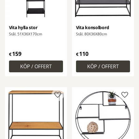
Vita hylla stor
Vita konsolbord
Stål. 51X36X170cm
Stål. 80X36X80cm
159
110
€
€
Lägg till i favoriter
Lägg ti