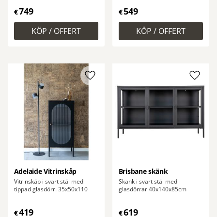
749
549
€
€
Lägg till i favoriter
Lägg ti
Adelaide Vitrinskåp
Brisbane skänk
Vitrinskåp i svart stål med
Skänk i svart stål med
tippad glasdörr. 35x50x110
glasdörrar 40x140x85cm
419
619
€
€