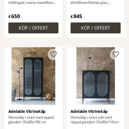
rökfärgad, svarta metallben
ek/ekfaner/härdat glas,
80x40x130 cm.
naturfärgad 40x90x126 cm.
650
845
€
€
Lägg till i favoriter
Lägg ti
Adelaide Vitrinskåp
Adelaide Vitrinskåp
Vitrinskåp i svart med tippad
Vitrinskåp i svart stål med
glasdörr 35x80x180 cm
rippad glasdörr 35x90x110cm