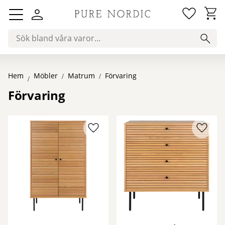
Favorit
Kundv
Meny
Hem
Matrum
Förvaring
Möbler
Förvaring
Lägg till i favoriter
Lägg ti