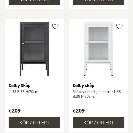
Lägg till i favoriter
Lägg ti
Dalby Skåp
Dalby skåp
L: 38 B:38 H:70cm
Skåp, vit med glasdörrar L:38
B:38 H:70cm.
209
209
€
€