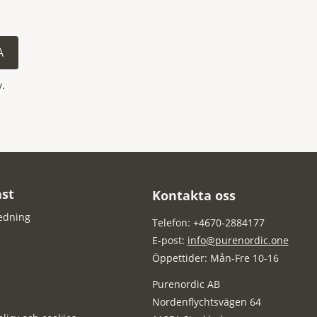
A
y
.
st
Kontakta oss
edning
Telefon: +4670-2884177
E-post:
info@purenordic.one
Öppettider: Mån-Fre 10-16
Purenordic AB
Nordenflychtsvägen 64