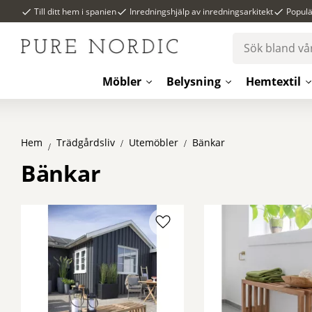
Till ditt hem i spanien
Inredningshjälp av inredningsarkitekt
Popul
Möbler
Belysning
Hemtextil
Hem
Utemöbler
Bänkar
Trädgårdsliv
Bänkar
Lägg till i favoriter