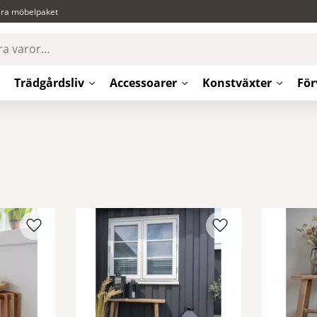
ära möbelpaket
Trädgårdsliv
Accessoarer
Konstväxter
För
Lägg till i favoriter
Lägg till i favoriter