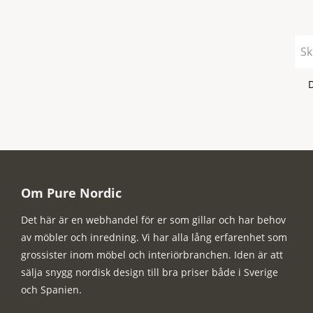
Om Pure Nordic
Det här är en webhandel för er som gillar och har behov
av möbler och inredning. Vi har alla lång erfarenhet som
grossister inom möbel och interiörbranchen. Iden är att
sälja snygg nordisk design till bra priser både i Sverige
och Spanien.