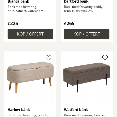
Branca bänk
Dartford bänk
Bänk med förvaring,
Bänk med förvaring, teddy,
brun/natur 97x40x48 cm.
brun 103x45x44 cm.
225
265
€
€
Lägg till i favoriter
Lägg ti
Harlow bänk
Watford bänk
Bänk med förvaring, bouclé,
Bänk med förvaring, bouclé,