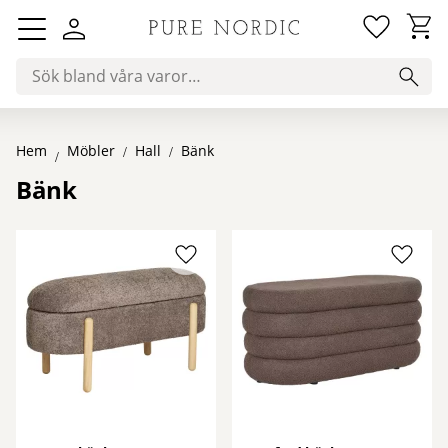
Favorit
Kundv
Meny
Hem
Hall
Bänk
Möbler
Bänk
Lägg till i favoriter
Lägg ti