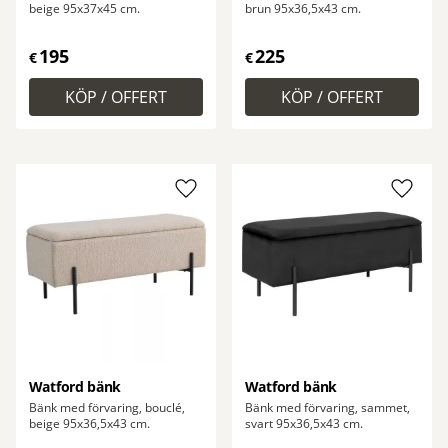
beige 95x37x45 cm.
brun 95x36,5x43 cm.
195
225
€
€
Lägg till i favoriter
Lägg ti
Watford bänk
Watford bänk
Bänk med förvaring, bouclé,
Bänk med förvaring, sammet,
beige 95x36,5x43 cm.
svart 95x36,5x43 cm.