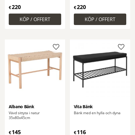
220
220
€
€
Lägg till i favoriter
Lägg ti
Albano Bänk
Vita Bänk
Vävd sittyta i natur
Bänk med en hylla och dyna
35x80x45cm
145
116
€
€