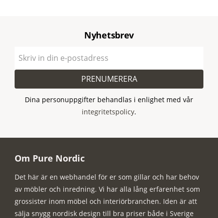
Nyhetsbrev
PRENUMERERA
Dina personuppgifter behandlas i enlighet med vår
integritetspolicy
.
Om Pure Nordic
Det här är en webhandel för er som gillar och har behov
av möbler och inredning. Vi har alla lång erfarenhet som
grossister inom möbel och interiörbranchen. Iden är att
sälja snygg nordisk design till bra priser både i Sverige