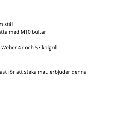
m stål
satta med M10 bultar
Weber 47 och 57 kolgrill
st för att steka mat, erbjuder denna