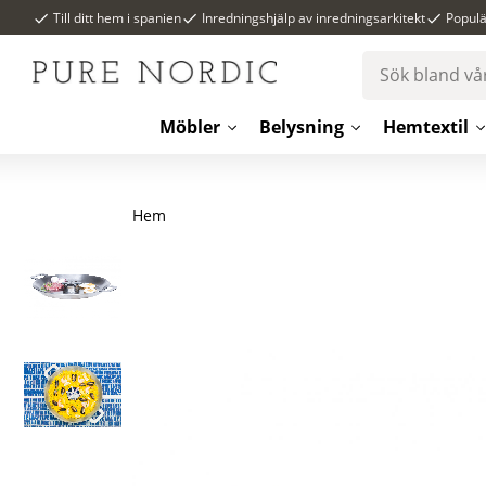
Till ditt hem i spanien
Inredningshjälp av inredningsarkitekt
Popul
Möbler
Belysning
Hemtextil
Hem