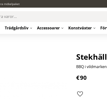
ära möbelpaket
Trädgårdsliv
Accessoarer
Konstväxter
För
Stekhäll
BBQ i vildmarken
€
90
Lägg till i favor