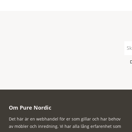
Om Pure Nordic
Det här är en webhandel för er som gillar och har behov
av möbler och inredning. Vi har alla lång erfarenhet som