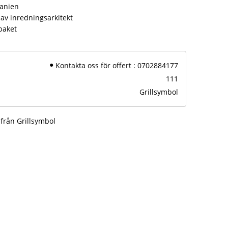
panien
av inredningsarkitekt
paket
Kontakta oss för offert : 0702884177
111
Grillsymbol
 från Grillsymbol