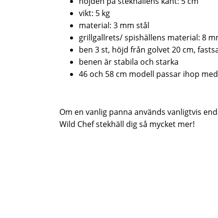
höjden på stekhällens kant: 5 cm
vikt: 5 kg
material: 3 mm stål
grillgallrets/ spishällens material: 8 m
ben 3 st, höjd från golvet 20 cm, fast
benen är stabila och starka
46 och 58 cm modell passar ihop med 
Om en vanlig panna används vanligtvis enda
Wild Chef stekhäll dig så mycket mer!