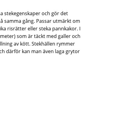
oda stekegenskaper och gör det
at på samma gång. Passar utmärkt om
lika risrätter eller steka pannkakor. I
iameter) som är täckt med galler och
llning av kött. Stekhällen rymmer
 och därför kan man även laga grytor