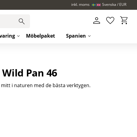
inkl. moms
Svenska
EUR
Kundva
Favoriter
varing
Möbelpaket
Spanien
 Wild Pan 46
 mitt i naturen med de bästa verktygen.
iter