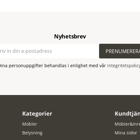
Nyhetsbrev
PRENUMERER
Dina personuppgifter behandlas i enlighet med vår
integritetspolic
Kategorier
Kundtjän
Möbler
Möbler&Inr
Belysning
Mina sidor