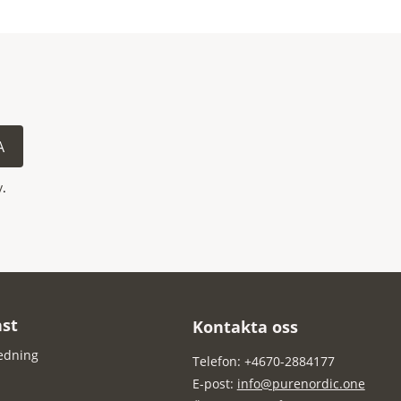
A
y
.
st
Kontakta oss
edning
Telefon: +4670-2884177
E-post:
info@purenordic.one