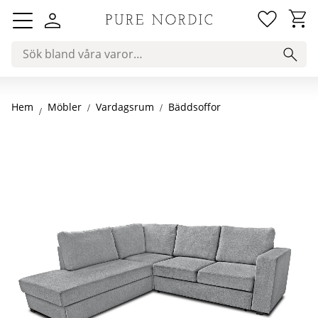
Favorit
Kundv
Meny
Hem
Vardagsrum
Bäddsoffor
Möbler