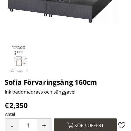
Sofia Förvaringsäng 160cm
Ink bäddmadrass och sänggavel
€
2,350
Antal
-
+
KÖP
Lägg 