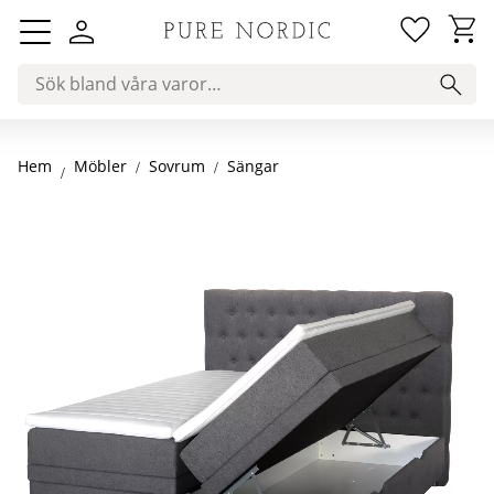
Favorit
Kundv
Meny
Hem
Sovrum
Sängar
Möbler