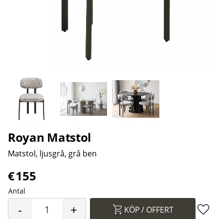
Royan Matstol
Matstol, ljusgrå, grå ben
€
155
Antal
-
+
KÖP
Lägg 