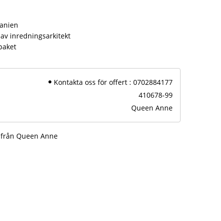
panien
av inredningsarkitekt
paket
Kontakta oss för offert : 0702884177
410678-99
Queen Anne
r från Queen Anne