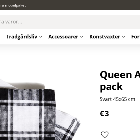
ära möbelpaket
Trädgårdsliv
Accessoarer
Konstväxter
För
Queen A
pack
Svart 45x65 cm
€
3
Lägg till i favor