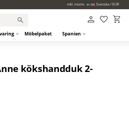
inkl. moms
Svenska
EUR
Kundva
Favoriter
varing
Möbelpaket
Spanien
nne kökshandduk 2-
iter