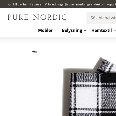
Till ditt hem i spanien
Inredningshjälp av inredningsarkitekt
Popul
Möbler
Belysning
Hemtextil
Hem