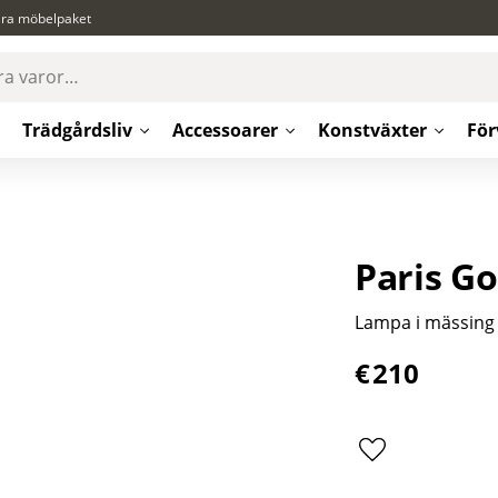
ära möbelpaket
Trädgårdsliv
Accessoarer
Konstväxter
För
Paris G
Lampa i mässing
€
210
Lägg till i favor