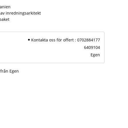
panien
av inredningsarkitekt
paket
Kontakta oss för offert : 0702884177
6409104
Egen
 från Egen