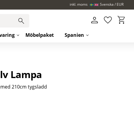
inkl. moms
Svenska
EUR
Kundva
Favoriter
varing
Möbelpaket
Spanien
olv Lampa
 med 210cm tygsladd
iter