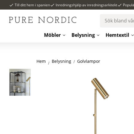
Till ditt hem i spanien
Inredningshjälp av inredningsarkitekt
Popul
Möbler
Belysning
Hemtextil
Hem
Golvlampor
Belysning