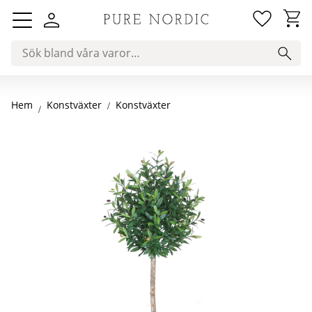
Favorit
Kundv
Meny
Hem
Konstväxter
Konstväxter