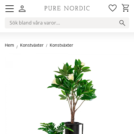
Favorit
Kundv
Meny
Hem
Konstväxter
Konstväxter