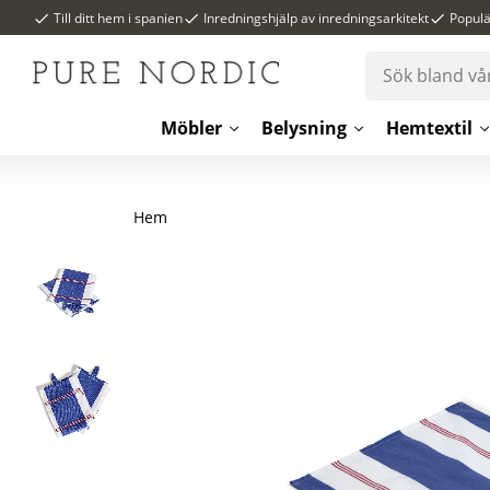
Till ditt hem i spanien
Inredningshjälp av inredningsarkitekt
Popul
Möbler
Belysning
Hemtextil
Hem