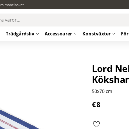
ära möbelpaket
Trädgårdsliv
Accessoarer
Konstväxter
För
Lord Nel
Kökshan
50x70 cm
€
8
Lägg till i favor