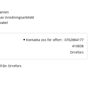
panien
av inredningsarkitekt
paket
Kontakta oss för offert : 0702884177
410838
Orrefors
 från Orrefors