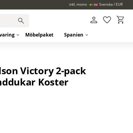
inkl. moms
Svenska
EUR
Kundva
Favoriter
varing
Möbelpaket
Spanien
son Victory 2-pack
ddukar Koster
iter