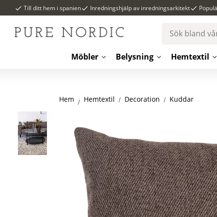
Till ditt hem i spanien
Inredningshjälp av inredningsarkitekt
Popul
Möbler
Belysning
Hemtextil
Hem
Decoration
Kuddar
Hemtextil