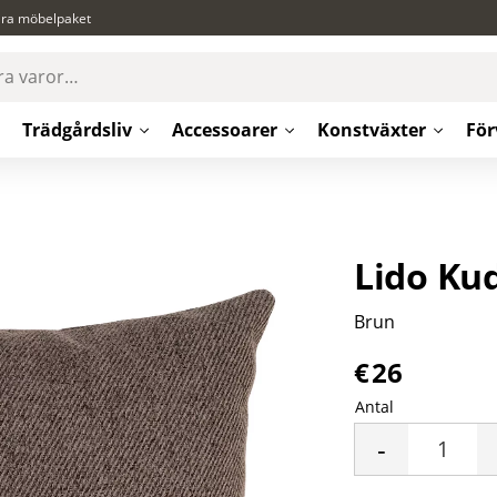
ära möbelpaket
Trädgårdsliv
Accessoarer
Konstväxter
För
Lido Ku
Brun
€
26
Antal
-