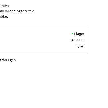
panien
av inredningsarkitekt
paket
I lager
3961105
Egen
 från Egen