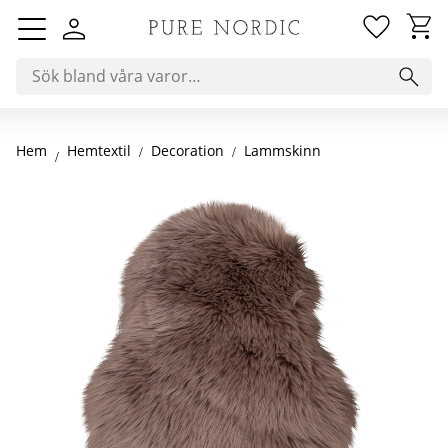
Favorit
Kundv
Meny
Hem
Decoration
Lammskinn
Hemtextil