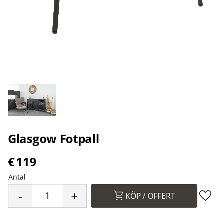
Glasgow Fotpall
€
119
Antal
-
+
KÖP
Lägg 