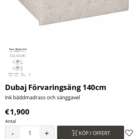
Dubaj Förvaringsäng 140cm
Ink bäddmadrass och sänggavel
€
1,900
Antal
-
+
KÖP
Lägg 